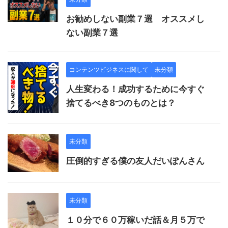
お勧めしない副業７選 オススメし
ない副業７選
コンテンツビジネスに関して
未分類
人生変わる！成功するために今すぐ
捨てるべき8つのものとは？
未分類
圧倒的すぎる僕の友人だいぽんさん
未分類
１０分で６０万稼いだ話＆月５万で