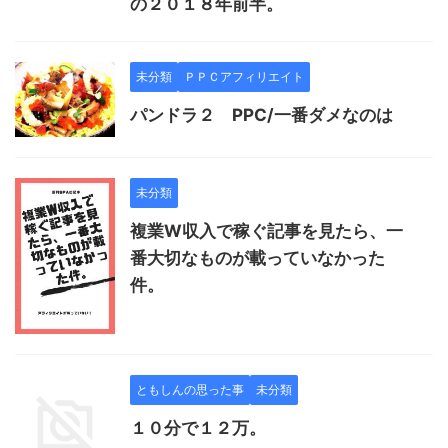
の２０１８年前半。
未分類
ＰＰＣアフィリエイト
パンドラ２ PPC/一番ダメなのは
未分類
複業W収入で稼ぐ記事を見たら、一
番大切なものが載っていなかった
件。
ともしんの思った事
未分類
１０分で１２万。