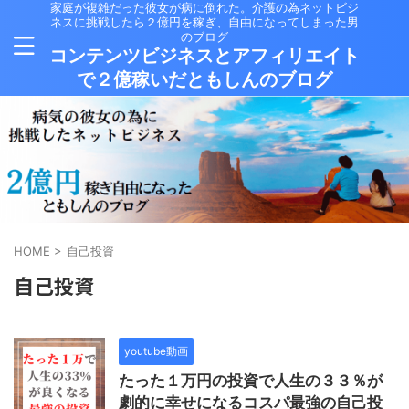
家庭が複雑だった彼女が病に倒れた。介護の為ネットビジ
ネスに挑戦したら２億円を稼ぎ、自由になってしまった男
のブログ
コンテンツビジネスとアフィリエイト
で２億稼いだともしんのブログ
HOME
>
自己投資
自己投資
youtube動画
たった１万円の投資で人生の３３％が
劇的に幸せになるコスパ最強の自己投